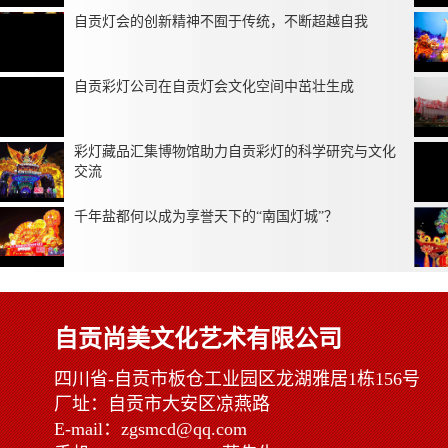
自贡灯会的创新精神不囿于传统，不断超越自我
自贡彩灯公司在自贡灯会文化空间中茁壮生成
彩灯藏品汇集博物馆助力自贡彩灯的科学研究与文化
交流
千年盐都何以成为享誉天下的“南国灯城”？
自贡尚美文化艺术有限公司
四川省-自贡市板仓工业园区龙湖雅居1栋156号
厂址：自贡市大安区凉燕路
E-mail：zgsmcd@qq.com