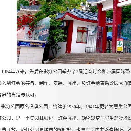
1964
年以来，先后在彩灯公园举办了
7
届迎春灯会和
25
届国际恐
投入到灯会的筹备、制作、安装、展出，及灯会结束后公园大面
各界的肯定与认可。
彩灯公园原名滏溪公园，始建于1930年，1941年更名为慧生公园
灯公园，是一个集园林绿化、灯会展出、动物观赏与野生动物救助、
免费开放。彩灯公园是城市的“绿肺”，也是应急防灾避难场所。