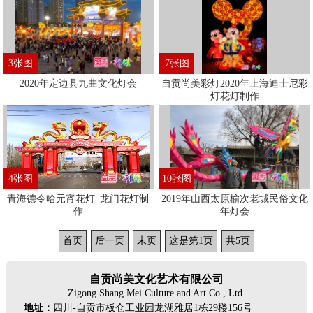
3张图
7张图
2020年定边县九曲文化灯会
自贡尚美彩灯2020年上海迪士尼彩
灯花灯制作
4张图
10张图
青海德令哈元宵花灯_龙门花灯制
2019年山西太原榆次老城民俗文化
作
年灯会
首页
后一页
末页
这是第1页
共5页
自贡尚美文化艺术有限公司
Zigong Shang Mei Culture and Art Co., Ltd.
地址：
四川-自贡市板仓工业园龙湖雅居1栋29楼156号