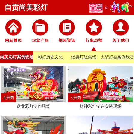
自贡尚美彩灯
尚美彩灯案例现场
彩灯历史文化
经典灯组集锦
大型灯会案例欣赏
4张图
3张图
盘龙彩灯制作现场
财神彩灯制造安装现场