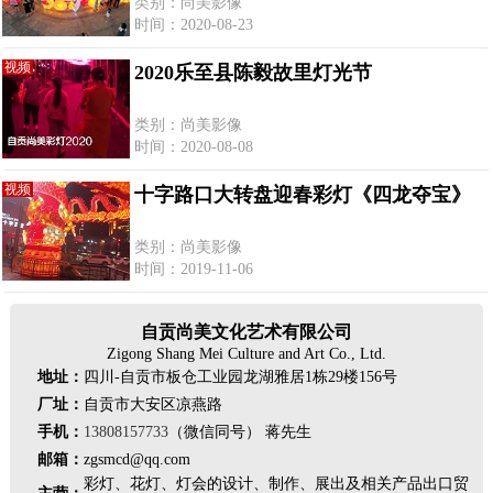
类别：尚美影像
时间：2020-08-23
视频
2020乐至县陈毅故里灯光节
类别：尚美影像
时间：2020-08-08
视频
十字路口大转盘迎春彩灯《四龙夺宝》
类别：尚美影像
时间：2019-11-06
自贡尚美文化艺术有限公司
Zigong Shang Mei Culture and Art Co., Ltd.
地址：
四川-自贡市板仓工业园龙湖雅居1栋29楼156号
厂址：
自贡市大安区凉燕路
手机：
13808157733
（微信同号） 蒋先生
邮箱：
zgsmcd@qq.com
彩灯、花灯、灯会的设计、制作、展出及相关产品出口贸