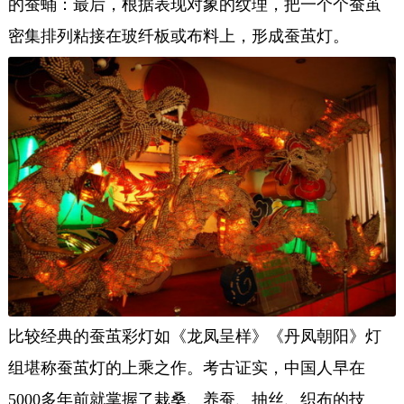
的蚕蛹：最后，根据表现对象的纹理，把一个个蚕茧
密集排列粘接在玻纤板或布料上，形成蚕茧灯。
比较经典的蚕茧彩灯如《龙凤呈样》《丹凤朝阳》灯
组堪称蚕茧灯的上乘之作。考古证实，中国人早在
5000多年前就掌握了栽桑、养蚕、抽丝、织布的技