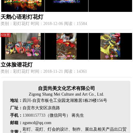
天鹅心语彩灯花灯
类别：彩灯花灯 时间：2018-12-06 阅读：15584
6张图
立体脸谱花灯
类别：彩灯花灯 时间：2018-11-21 阅读：14361
自贡尚美文化艺术有限公司
Zigong Shang Mei Culture and Art Co., Ltd.
地址：
四川-自贡市板仓工业园龙湖雅居1栋29楼156号
厂址：
自贡市大安区凉燕路
手机：
13808157733
（微信同号） 蒋先生
邮箱：
zgsmcd@qq.com
彩灯、花灯、灯会的设计、制作、展出及相关产品出口贸
主营：