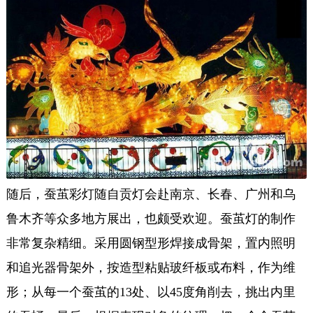
随后，蚕茧彩灯随自贡灯会赴南京、长春、广州和乌
鲁木齐等众多地方展出，也颇受欢迎。蚕茧灯的制作
非常复杂精细。采用圆钢型形焊接成骨架，置内照明
和追光器骨架外，按造型粘贴玻纤板或布料，作为维
形；从每一个蚕茧的13处、以45度角削去，挑出内里