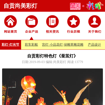
自贡尚美彩灯
彩灯·灯光节
彩车彩船
宫灯·小品花灯
绿雕草雕花雕
产品设计
自贡彩灯特色灯《蚕茧灯》
日期:2019-09-03 编辑:尚美彩灯 阅读:
13779