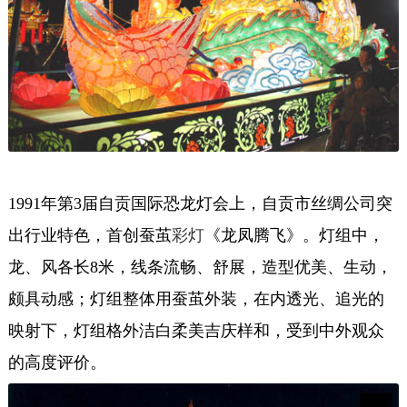
1991年第3届自贡国际恐龙灯会上，自贡市丝绸公司突
出行业特色，首创蚕茧
彩灯
《龙凤腾飞》。灯组中，
龙、风各长8米，线条流畅、舒展，造型优美、生动，
颇具动感；灯组整体用蚕茧外装，在内透光、追光的
映射下，灯组格外洁白柔美吉庆样和，受到中外观众
的高度评价。