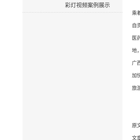
彩灯视频案例展示
乘
自
医
地
广
加
旅
原
文