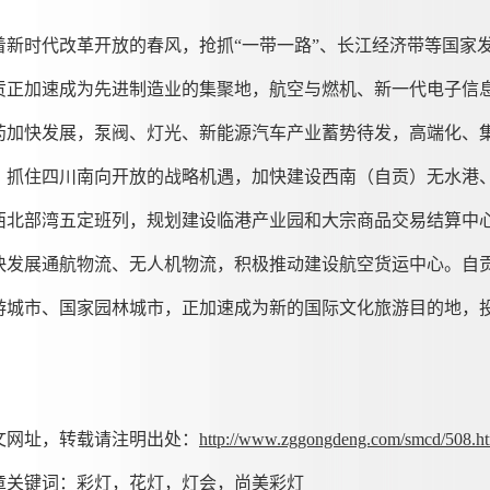
着新时代改革开放的春风，抢抓“一带一路”、长江经济带等国家
贡正加速成为先进制造业的集聚地，航空与燃机、新一代电子信
药加快发展，泵阀、灯光、新能源汽车产业蓄势待发，高端化、
，抓住四川南向开放的战略机遇，加快建设西南（自贡）无水港
西北部湾五定班列，规划建设临港产业园和大宗商品交易结算中
快发展通航物流、无人机物流，积极推动建设航空货运中心。自
游城市、国家园林城市，正加速成为新的国际文化旅游目的地，
文网址，转载请注明出处：
http://www.zggongdeng.com/smcd/508.h
章关键词：彩灯，花灯，灯会，尚美彩灯