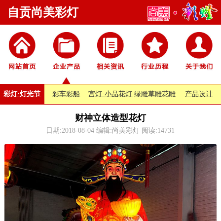
自贡尚美彩灯
彩灯·灯光节
彩车彩船
宫灯·小品花灯
绿雕草雕花雕
产品设计
财神立体造型花灯
日期:2018-08-04 编辑:尚美彩灯 阅读:
14731