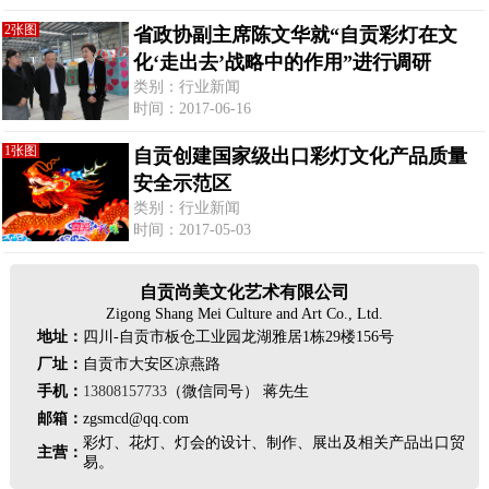
2张图
省政协副主席陈文华就“自贡彩灯在文
化‘走出去’战略中的作用”进行调研
类别：行业新闻
时间：2017-06-16
1张图
自贡创建国家级出口彩灯文化产品质量
安全示范区
类别：行业新闻
时间：2017-05-03
自贡尚美文化艺术有限公司
Zigong Shang Mei Culture and Art Co., Ltd.
地址：
四川-自贡市板仓工业园龙湖雅居1栋29楼156号
厂址：
自贡市大安区凉燕路
手机：
13808157733
（微信同号） 蒋先生
邮箱：
zgsmcd@qq.com
彩灯、花灯、灯会的设计、制作、展出及相关产品出口贸
主营：
易。