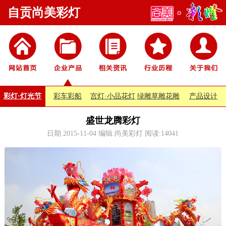
自贡尚美彩灯
彩灯·灯光节
彩车彩船
宫灯·小品花灯
绿雕草雕花雕
产品设计
盛世龙腾彩灯
日期:2015-11-04 编辑:尚美彩灯 阅读:
14041