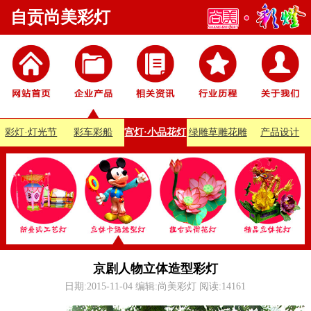
自贡尚美彩灯
彩灯·灯光节
彩车彩船
宫灯·小品花灯
绿雕草雕花雕
产品设计
京剧人物立体造型彩灯
日期:2015-11-04 编辑:尚美彩灯 阅读:
14161