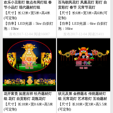
欢乐小丑彩灯 散点布局灯组 春
百鸟朝凤花灯 凤凰花灯 彩灯 自
节小品灯 现代题材灯组
贡彩灯 春节 元宵节花灯
【尺寸】长12米×宽5米×高4米
【尺寸】长6米×宽3米×高6米(可
(可定制)
定制)
【功率】LED光源：5kw 白炽灯
【功率】LED光源：6kw 白炽灯
泡：15kw
泡：16kw
发布2017-12-04 阅读16087
发布2017-12-04 阅读21411
花开富贵 如意吉祥 牡丹题材灯
状元及第 金榜题名 传统题材灯
组 花灯 自贡彩灯 花瓶花灯
组 元宵花灯 艺术彩灯 互动题材
灯组
【尺寸】长18米×宽0.6米×高5米
【尺寸】长10米×宽3米×高5.5米
(可定制)
(可定制)