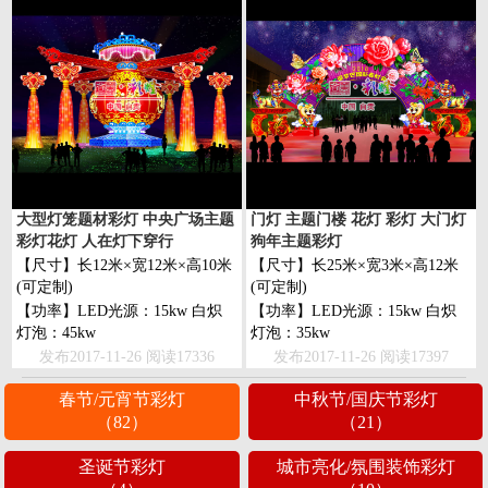
大型灯笼题材彩灯 中央广场主题
门灯 主题门楼 花灯 彩灯 大门灯
彩灯花灯 人在灯下穿行
狗年主题彩灯
【尺寸】长12米×宽12米×高10米
【尺寸】长25米×宽3米×高12米
(可定制)
(可定制)
【功率】LED光源：15kw 白炽
【功率】LED光源：15kw 白炽
灯泡：45kw
灯泡：35kw
发布2017-11-26 阅读17336
发布2017-11-26 阅读17397
春节/元宵节彩灯
中秋节/国庆节彩灯
（82）
（21）
圣诞节彩灯
城市亮化/氛围装饰彩灯