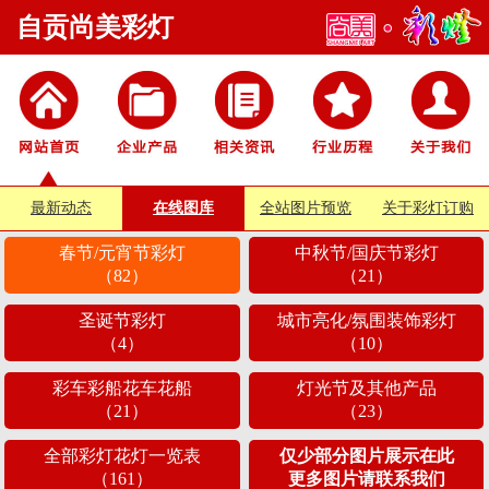
自贡尚美彩灯
最新动态
在线图库
全站图片预览
关于彩灯订购
春节/元宵节彩灯
中秋节/国庆节彩灯
（82）
（21）
圣诞节彩灯
城市亮化/氛围装饰彩灯
（4）
（10）
彩车彩船花车花船
灯光节及其他产品
（21）
（23）
全部彩灯花灯一览表
仅少部分图片展示在此
（161）
更多图片请联系我们