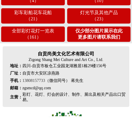
（4）
（10）
彩车彩船花车花船
灯光节及其他产品
（21）
（23）
全部彩灯花灯一览表
仅少部分图片展示在此
（161）
更多图片请联系我们
自贡尚美文化艺术有限公司
Zigong Shang Mei Culture and Art Co., Ltd.
地址：
四川-自贡市板仓工业园龙湖雅居1栋29楼156号
厂址：
自贡市大安区凉燕路
手机：
13808157733
（微信同号） 蒋先生
邮箱：
zgsmcd@qq.com
彩灯、花灯、灯会的设计、制作、展出及相关产品出口贸
主营：
易。