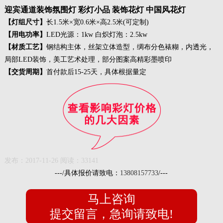
迎宾通道装饰氛围灯 彩灯小品 装饰花灯 中国风花灯
【灯组尺寸】
长1.5米×宽0.6米×高2.5米(可定制)
【用电功率】
LED光源：1kw 白炽灯泡：2.5kw
【材质工艺】
钢结构主体，丝架立体造型，绸布分色裱糊，内透光，
局部LED装饰，美工艺术处理，部分图案高精彩墨喷印
【交货周期】
首付款后15-25天，具体根据量定
发布：2017-11-26 阅读：
33141
---/具体报价请致电：
13808157733
/---
马上咨询
提交留言，急询请致电!