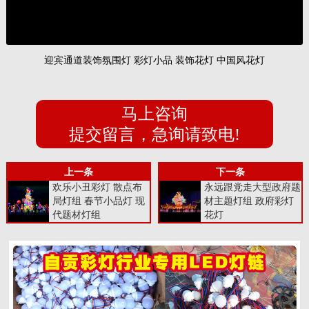
迎宾通道装饰氛围灯 彩灯小品 装饰花灯 中国风花灯
马上咨询
提交留言，急询请致电!
上一条
下一条
欢乐小丑彩灯 散点布
永远跟党走大型政府题
局灯组 春节小品灯 现
材主题灯组 政府彩灯
代题材灯组
花灯