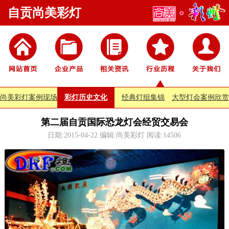
自贡尚美彩灯
尚美彩灯案例现场
彩灯历史文化
经典灯组集锦
大型灯会案例欣赏
第二届自贡国际恐龙灯会经贸交易会
日期:2015-04-22 编辑:尚美彩灯 阅读:
14506