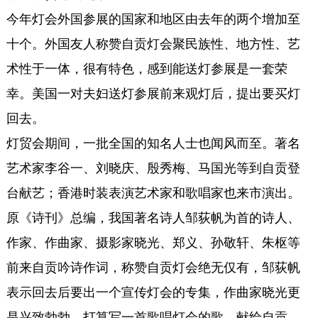
今年灯会外国参展的国家和地区由去年的两个增加至
十个。外国友人称赞自贡灯会聚民族性、地方性、艺
术性于一体，很有特色，感到能送灯参展是一套荣
幸。美国一对夫妇送灯参展前来观灯后，提出要买灯
回去。
灯贸会期间，一批全国的知名人士也闻风而至。著名
艺术家李谷一、刘晓庆、殷秀梅、马国光等到自贡登
台献艺；香港时装表演艺术家和歌唱家也来市演出。
原《诗刊》总编，我国著名诗人邹荻帆为首的诗人、
作家、作曲家、摄影家晓光、郑义、孙敬轩、朱枢等
前来自贡吟诗作词，称赞自贡灯会绝无仅有，邹荻帆
表示回去后要出一个宣传灯会的专集，作曲家晓光更
是兴致勃勃，打算写一首歌唱灯会的歌，献给自贡，