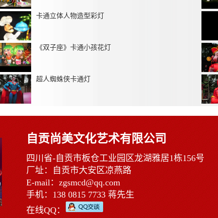
卡通立体人物造型彩灯
《双子座》卡通小孩花灯
超人蜘蛛侠卡通灯
自贡尚美文化艺术有限公司
四川省-自贡市板仓工业园区龙湖雅居1栋156号
厂址：自贡市大安区凉燕路
E-mail：zgsmcd@qq.com
手机：138 0815 7733 蒋先生
在线QQ：