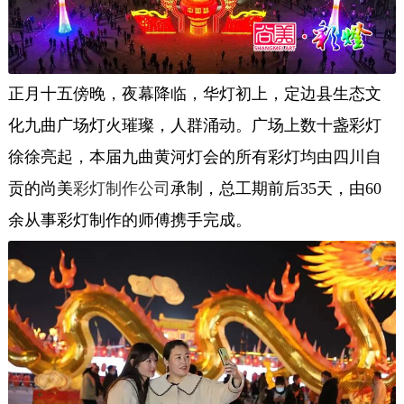
正月十五傍晚，夜幕降临，华灯初上，定边县生态文
化九曲广场灯火璀璨，人群涌动。广场上数十盏彩灯
徐徐亮起，本届九曲黄河灯会的所有彩灯均由四川自
贡的尚美
彩灯制作公司
承制，总工期前后35天，由60
余从事彩灯制作的师傅携手完成。