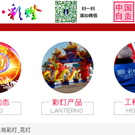
生肖彩灯_花灯