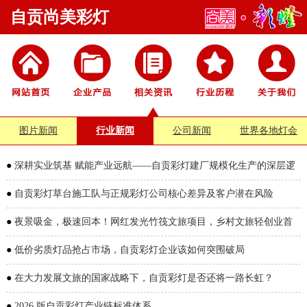
自贡尚美彩灯
图片新闻
行业新闻
公司新闻
世界各地灯会
●
深耕实业筑基 赋能产业远航——自贡彩灯建厂规模化生产的深层逻
辑
●
自贡彩灯草台施工队与正规彩灯公司核心差异及客户潜在风险
●
夜景吸金，极速回本！网红发光竹筏文旅项目，乡村文旅轻创业首
选
●
低价劣质灯品抢占市场，自贡彩灯企业该如何突围破局
●
在大力发展文旅的国家战略下，自贡彩灯是否还将一路长虹？
●
2026 版自贡彩灯产业链标准体系