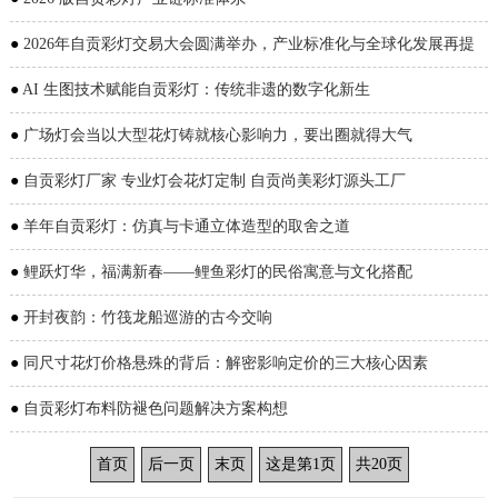
●
2026年自贡彩灯交易大会圆满举办，产业标准化与全球化发展再提
速
●
AI 生图技术赋能自贡彩灯：传统非遗的数字化新生
●
广场灯会当以大型花灯铸就核心影响力，要出圈就得大气
●
自贡彩灯厂家 专业灯会花灯定制 自贡尚美彩灯源头工厂
●
羊年自贡彩灯：仿真与卡通立体造型的取舍之道
●
鲤跃灯华，福满新春——鲤鱼彩灯的民俗寓意与文化搭配
●
开封夜韵：竹筏龙船巡游的古今交响
●
同尺寸花灯价格悬殊的背后：解密影响定价的三大核心因素
●
自贡彩灯布料防褪色问题解决方案构想
首页
后一页
末页
这是第1页
共20页